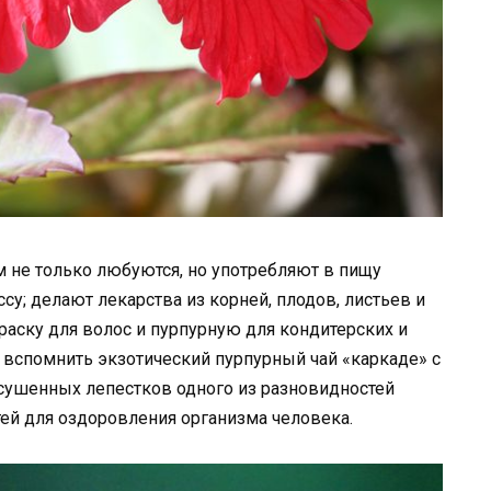
 не только любуются, но употребляют в пищу
у; делают лекарства из корней, плодов, листьев и
раску для волос и пурпурную для кондитерских и
 вспомнить экзотический пурпурный чай «каркаде» с
асушенных лепестков одного из разновидностей
ей для оздоровления организма человека.