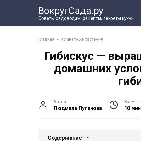
Перейти
ВокругСада.ру
к
контенту
Советы садоводам, рецепты, секреты кухни
Главная
»
Комнатные растения
Гибискус — выращ
домашних усло
гиб
Автор
Время ч
Людмила Лупанова
10 мин
Содержание