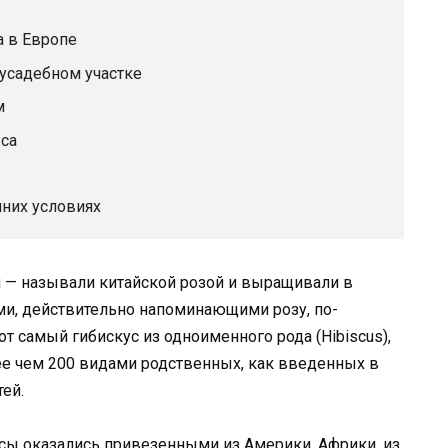
 в Европе
иусадебном участке
м
са
них условиях
тся — называли китайской розой и выращивали в
ми, действительно напоминающими розу, по-
т самый гибискус из одноименного рода (Hibiscus),
е чем 200 видами родственных, как введенных в
тей.
усы оказались привезенными из Америки, Африки, из