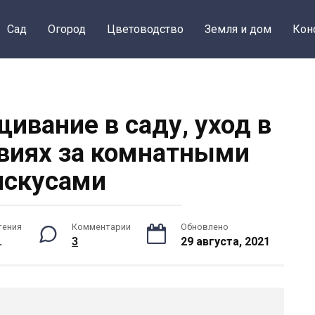
Сад
Огород
Цветоводство
Земля и дом
Кон
ивание в саду, уход в
виях за комнатными
искусами
тения
Комментарии
Обновлено
.
3
29 августа, 2021