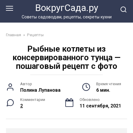
Перейти
ВокругСада.ру
к
контенту
Советы садоводам, рецепты, секреты кухни
Главная
»
Рецепты
Рыбные котлеты из
консервированного тунца —
пошаговый рецепт с фото
Автор
Время чтения
Полина Лупанова
6 мин.
Комментарии
Обновлено
2
11 сентября, 2021