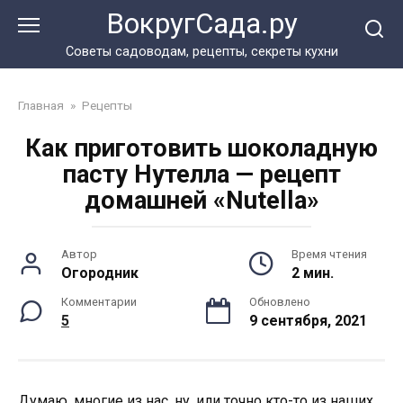
Перейти
ВокругСада.ру
к
контенту
Советы садоводам, рецепты, секреты кухни
Главная
»
Рецепты
Как приготовить шоколадную
пасту Нутелла — рецепт
домашней «Nutella»
Автор
Время чтения
Огородник
2 мин.
Комментарии
Обновлено
5
9 сентября, 2021
Думаю, многие из нас, ну, или точно кто-то из наших