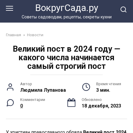
Перейти
ВокругСада.ру
к
контенту
Советы садоводам, рецепты, секреты кухни
Главная
»
Новости
Великий пост в 2024 году —
какого числа начинается
самый строгий пост
Автор
Время чтения
Людмила Лупанова
3 мин.
Комментарии
Обновлено
0
18 декабря, 2023
У христиан православного обряда
Великий пост 2024